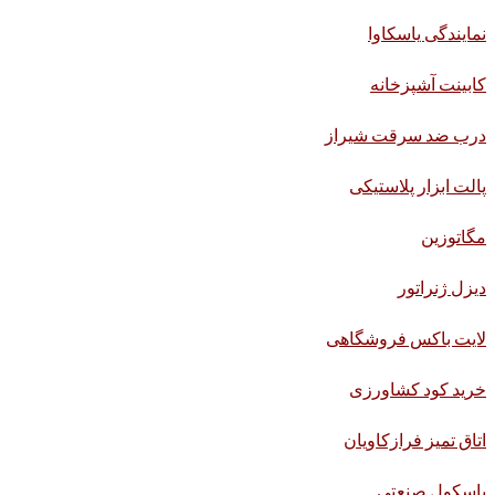
نمایندگی یاسکاوا
کابینت آشپزخانه
درب ضد سرقت شیراز
پالت ابزار پلاستیکی
مگاتوزین
دیزل ژنراتور
لایت باکس فروشگاهی
خرید کود کشاورزی
اتاق تمیز فرازکاویان
باسکول صنعتی