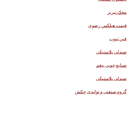
محک تبریز
قیمت هبلکس رضوی
فین تیوب
صندلی پلاستیکی
صنایع چوبی بیغم
صندلی پلاستیکی
گروه صنعتی و تولیدی چکش