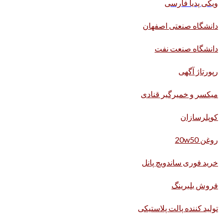
ویکی پدیا فارسی
دانشگاه صنعتی اصفهان
دانشگاه صنعت نفت
رپورتاژ آگهی
میکسر و خمیرگیر قنادی
کوپلرسازان
روغن 20w50
خرید فوری ساندویچ پانل
فروش بلبرینگ
تولید کننده پالت پلاستیکی