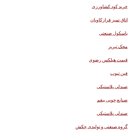
خرید کود کشاورزی
اتاق تمیز فرازکاویان
باسکول صنعتی
محک تبریز
قیمت هبلکس رضوی
فین تیوب
صندلی پلاستیکی
صنایع چوبی بیغم
صندلی پلاستیکی
گروه صنعتی و تولیدی چکش