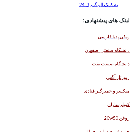
به کمک الو گمرک 24
لینک های پیشنهادی:
ویکی پدیا فارسی
دانشگاه صنعتی اصفهان
دانشگاه صنعت نفت
رپورتاژ آگهی
میکسر و خمیرگیر قنادی
کوپلرسازان
روغن 20w50
خرید فوری ساندویچ پانل