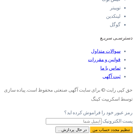
توییتر
لینکدین
گوگل
دسترسـی سریـع
سوالات متداول
قوانین و مقررات
تماس با ما
ثبت آگهی
حق کپی رایت © برای سایت آگهی صنعتی محفوظ است. پیاده سازی
توسط اسکریپت کینگ
رمز عبور خود را فراموش کرده اید؟
پست الکترونیک
تنظیم مجدد حساب من
در حال پردازش...