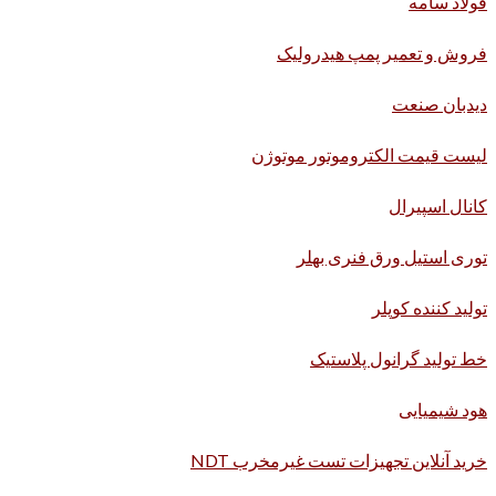
فولاد سامه
فروش و تعمیر پمپ هیدرولیک
دیدبان صنعت
لیست قیمت الکتروموتور موتوژن
کانال اسپیرال
توری استیل ورق فنری بهلر
تولید کننده کوپلر
خط تولید گرانول پلاستیک
هود شیمیایی
خرید آنلاین تجهیزات تست غیرمخرب NDT