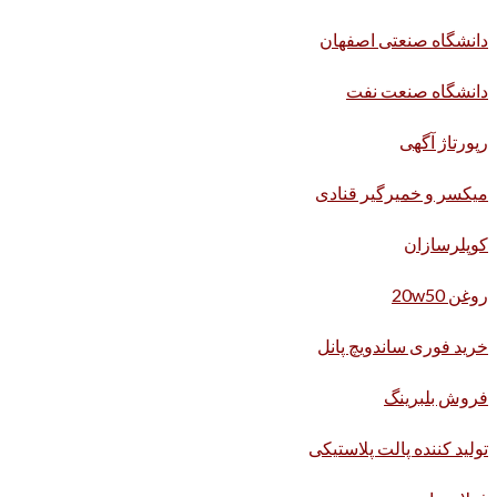
دانشگاه صنعتی اصفهان
دانشگاه صنعت نفت
رپورتاژ آگهی
میکسر و خمیرگیر قنادی
کوپلرسازان
روغن 20w50
خرید فوری ساندویچ پانل
فروش بلبرینگ
تولید کننده پالت پلاستیکی