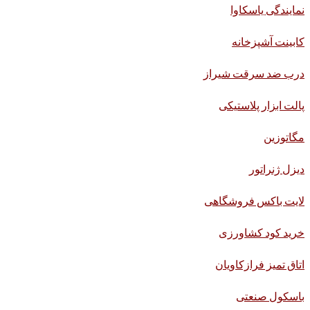
نمایندگی یاسکاوا
کابینت آشپزخانه
درب ضد سرقت شیراز
پالت ابزار پلاستیکی
مگاتوزین
دیزل ژنراتور
لایت باکس فروشگاهی
خرید کود کشاورزی
اتاق تمیز فرازکاویان
باسکول صنعتی