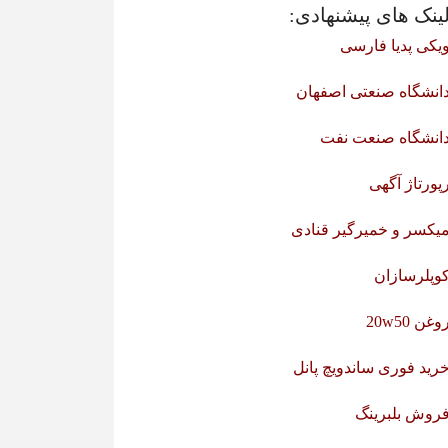
ینک های پیشنهادی:
یکی پدیا فارسی
انشگاه صنعتی اصفهان
انشگاه صنعت نفت
پورتاژ آگهی
یکسر و خمیرگیر قنادی
وپلرسازان
وغن 20w50
رید فوری ساندویچ پانل
روش بلبرینگ