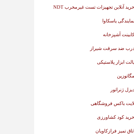
رید آنلاین تجهیزات تست غیرمخرب NDT
مایندگی یاسکاوا
ابینت آشپزخانه
رب ضد سرقت شیراز
الت ابزار پلاستیکی
گاتوزین
یزل ژنراتور
ایت باکس فروشگاهی
رید کود کشاورزی
تاق تمیز فرازکاویان