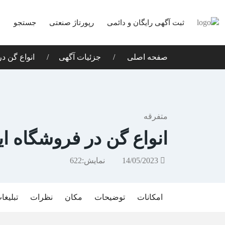
ثبت آگهی رایگان و دائمی
رپورتاژ صنعتی
جستجو
د
صفحه اصلی
جزئیات آگهی
انواع گن در
متفرقه
انواع گن در فروشگاه این
14/05/2023
نمایش:
622
امکانات
توضیحات
مکان
نظرات
تبلیغا