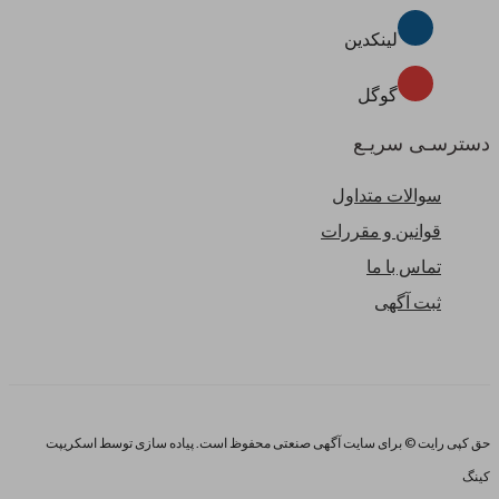
لینکدین
گوگل
دسترسـی سریـع
سوالات متداول
قوانین و مقررات
تماس با ما
ثبت آگهی
حق کپی رایت © برای سایت آگهی صنعتی محفوظ است. پیاده سازی توسط اسکریپت
کینگ