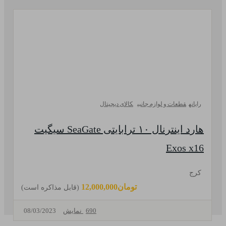
رایانه
قطعات و لوازم جانبی
کالای دیجیتال
هارد اینترنال ۱۰ ترابایتی SeaGate سیگیت
Exos x16
کرج
تومان12,000,000
(قابل مذاکره است)
690 نمایش
08/03/2023