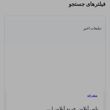
فیلترهای جستجو
تبلیغات اخیر
متفرقه
بانی آنلاین_خرید آنلاین ل...