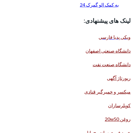
به کمک الو گمرک 24
لینک های پیشنهادی:
ویکی پدیا فارسی
دانشگاه صنعتی اصفهان
دانشگاه صنعت نفت
رپورتاژ آگهی
میکسر و خمیرگیر قنادی
کوپلرسازان
روغن 20w50
خرید فوری ساندویچ پانل