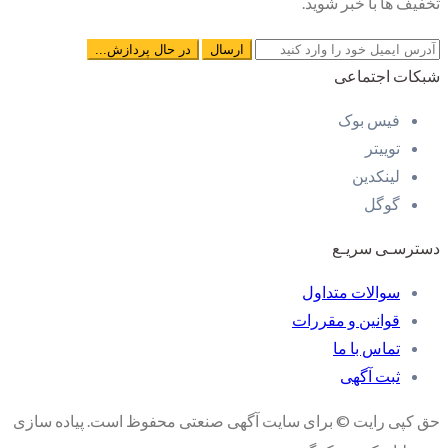
تخفیف ها با خبر شوید.
شبکات اجتماعی
فیس بوک
توییتر
لینکدین
گوگل
دسترسـی سریـع
سوالات متداول
قوانین و مقررات
تماس با ما
ثبت آگهی
حق کپی رایت © برای سایت آگهی صنعتی محفوظ است. پیاده سازی