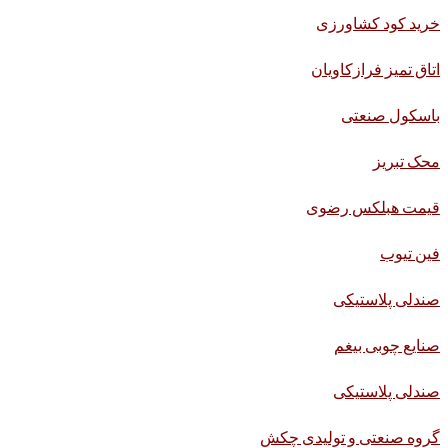
خرید کود کشاورزی
اتاق تمیز فرازکاویان
باسکول صنعتی
محک تبریز
قیمت هبلکس رضوی
فین تیوب
صندلی پلاستیکی
صنایع چوبی بیغم
صندلی پلاستیکی
گروه صنعتی و تولیدی چکش