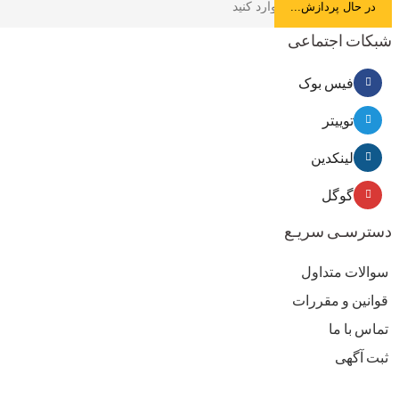
شبکات اجتماعی
فیس بوک
توییتر
لینکدین
گوگل
دسترسـی سریـع
سوالات متداول
قوانین و مقررات
تماس با ما
ثبت آگهی