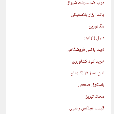
درب ضد سرقت شیراز
پالت ابزار پلاستیکی
مگاتوزین
دیزل ژنراتور
لایت باکس فروشگاهی
خرید کود کشاورزی
اتاق تمیز فرازکاویان
باسکول صنعتی
محک تبریز
قیمت هبلکس رضوی