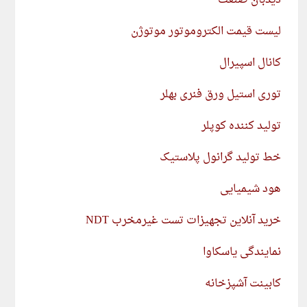
دیدبان صنعت
لیست قیمت الکتروموتور موتوژن
کانال اسپیرال
توری استیل ورق فنری بهلر
تولید کننده کوپلر
خط تولید گرانول پلاستیک
هود شیمیایی
خرید آنلاین تجهیزات تست غیرمخرب NDT
نمایندگی یاسکاوا
کابینت آشپزخانه