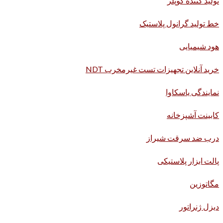
تولید کننده کوپلر
خط تولید گرانول پلاستیک
هود شیمیایی
خرید آنلاین تجهیزات تست غیرمخرب NDT
نمایندگی یاسکاوا
کابینت آشپزخانه
درب ضد سرقت شیراز
پالت ابزار پلاستیکی
مگاتوزین
دیزل ژنراتور