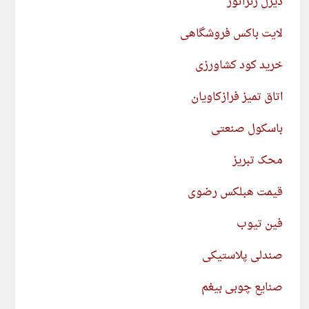
دیزل ژنراتور
لایت باکس فروشگاهی
خرید کود کشاورزی
اتاق تمیز فرازکاویان
باسکول صنعتی
محک تبریز
قیمت هبلکس رضوی
فین تیوب
صندلی پلاستیکی
صنایع چوبی بیغم