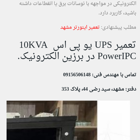
الکترونیکی در مواجهه با نوسانات برق یا انقطاعات داشته
باشید، کاربرد دارد.
مطلب پیشنهادی:
تعمیر اینورتر مشهد
تعمیر UPS یو پی اس 10KVA
PowerIPC در برزین الکترونیک.
تماس با مهندس فنی: 09156506148
دفتر: مشهد، سید رضی 44، پلاک 353