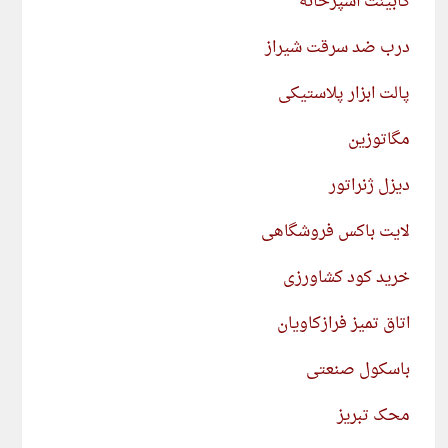
کابینت آشپزخانه
درب ضد سرقت شیراز
پالت ابزار پلاستیکی
مگاتوزین
دیزل ژنراتور
لایت باکس فروشگاهی
خرید کود کشاورزی
اتاق تمیز فرازکاویان
باسکول صنعتی
محک تبریز