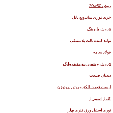
روغن 20w50
خرید فوری ساندویچ پانل
فروش بلبرینگ
تولید کننده پالت پلاستیکی
فولاد سامه
فروش و تعمیر پمپ هیدرولیک
دیدبان صنعت
لیست قیمت الکتروموتور موتوژن
کانال اسپیرال
توری استیل ورق فنری بهلر