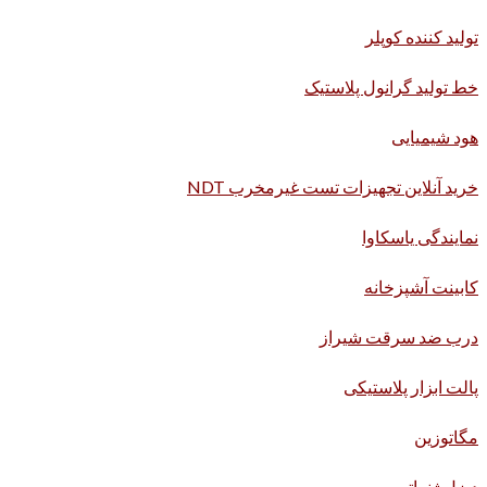
تولید کننده کوپلر
خط تولید گرانول پلاستیک
هود شیمیایی
خرید آنلاین تجهیزات تست غیرمخرب NDT
نمایندگی یاسکاوا
کابینت آشپزخانه
درب ضد سرقت شیراز
پالت ابزار پلاستیکی
مگاتوزین
دیزل ژنراتور