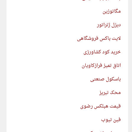
مگاتوزین
دیزل ژنراتور
لایت باکس فروشگاهی
خرید کود کشاورزی
اتاق تمیز فرازکاویان
باسکول صنعتی
محک تبریز
قیمت هبلکس رضوی
فین تیوب