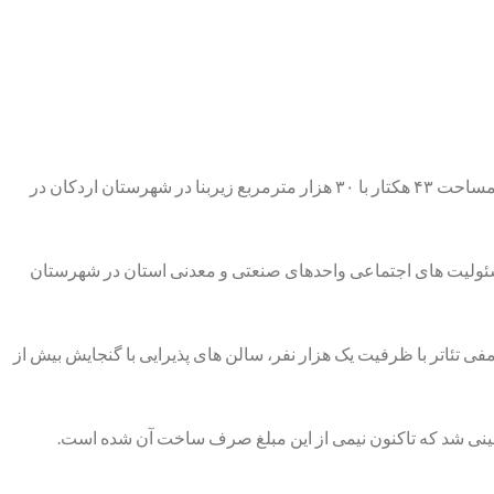
یزد – ایرنا – پیشرفت فیزیکی مجمتع فرهنگی، ورزشی و رفاهی سردار شهید قاسم سلیمانی فرمانده فقید نیروهای سپاه قدس که در زمینی به مساحت ۴۳ هکتار با ۳۰ هزار مترمربع زیربنا در شهرستان اردکان در
مسئولیت های اجتماعی واحدهای صنعتی و معدنی استان در شهرستان
ر، استخر سرپوشیده با امکانات جانبی، سالن آمفی تئاتر با ظرفیت یک هزار نفر، سالن های پذیرایی با گنجایش بیش از