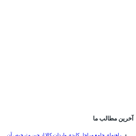
آخرین مطالب ما
راهنمای جامع مراحل کلیدی واردات کالا از چین و ترخیص آن