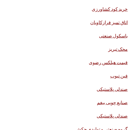
خرید کود کشاورزی
اتاق تمیز فرازکاویان
باسکول صنعتی
محک تبریز
قیمت هبلکس رضوی
فین تیوب
صندلی پلاستیکی
صنایع چوبی بیغم
صندلی پلاستیکی
گروه صنعتی و تولیدی چکش