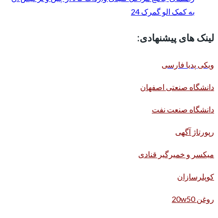
به کمک الو گمرک 24
لینک های پیشنهادی:
ویکی پدیا فارسی
دانشگاه صنعتی اصفهان
دانشگاه صنعت نفت
رپورتاژ آگهی
میکسر و خمیرگیر قنادی
کوپلرسازان
روغن 20w50