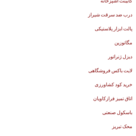
کابینت آشپزخانه
درب ضد سرقت شیراز
پالت ابزار پلاستیکی
مگاتوزین
دیزل ژنراتور
لایت باکس فروشگاهی
خرید کود کشاورزی
اتاق تمیز فرازکاویان
باسکول صنعتی
محک تبریز