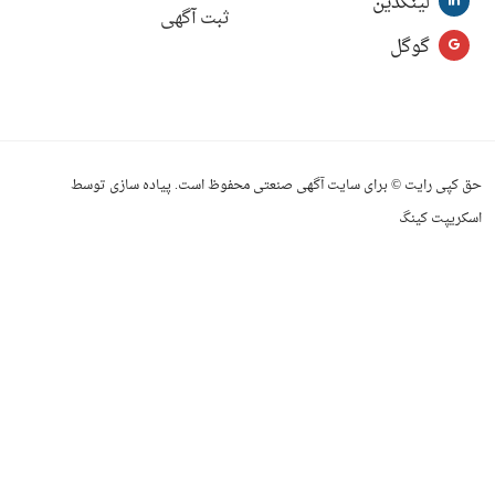
لینکدین
ثبت آگهی
گوگل
حق کپی رایت © برای سایت آگهی صنعتی محفوظ است. پیاده سازی توسط
اسکریپت کینگ