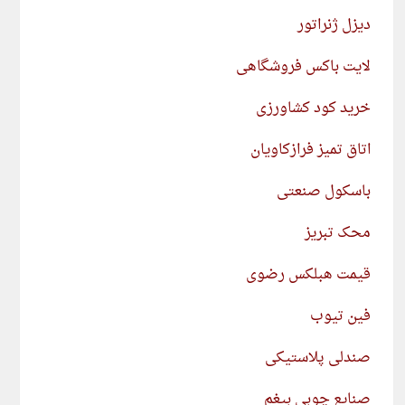
دیزل ژنراتور
لایت باکس فروشگاهی
خرید کود کشاورزی
اتاق تمیز فرازکاویان
باسکول صنعتی
محک تبریز
قیمت هبلکس رضوی
فین تیوب
صندلی پلاستیکی
صنایع چوبی بیغم