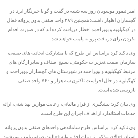
امیر تیمور موسویان روز سه شنبه در گفت و گو با خبرنگار ایرنا در
گچساران اظهار داشت: همچنین ۲۸۹ واحد صنفی بدون پروانه فعال
در کهگیلویه و بویراحمد اخطار دریافت کرده اند که در صورت اقدام
نکردن برای دریافت پروانه پلمب خواهند شد.
وی تاکید کرد:براساس این طرح که با مشارکت اتحادیه های صنفی،
سازمان صمت،تعزیرات حکومتی، بسیج اصناف و سایر ارگان های
مرتبط کهگیلویه و بویراحمد در شهرستان های گچساران،بویراحمد و
کهگیلویه در حال اجراست تاکنون سه هزار و ۷۶۰ واحد صنفی
بازرسی شده است.
وی بیان کرد: پیشگیری از فرار مالیاتی، رعایت موازین بهداشتی، ارائه
خدمات استاندارد از اهداف اجرای این طرح است.
وی تاکید کرد: براساس طرح ساماندهی واحدهای صنفی بدون پروانه
استان فعالان مذکور تا زمان اخذ پروانه فعالیت صنفی پلمب می شود.