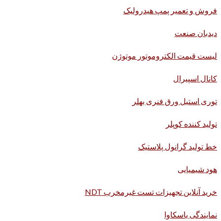
فروش و تعمیر پمپ هیدرولیک
دیدبان صنعت
لیست قیمت الکتروموتور موتوژن
کانال اسپیرال
توری استیل ورق فنری بهلر
تولید کننده کوپلر
خط تولید گرانول پلاستیک
هود شیمیایی
خرید آنلاین تجهیزات تست غیرمخرب NDT
نمایندگی یاسکاوا