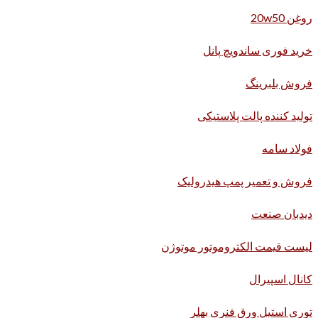
روغن 20w50
خرید فوری ساندویچ پانل
فروش بلبرینگ
تولید کننده پالت پلاستیکی
فولاد سامه
فروش و تعمیر پمپ هیدرولیک
دیدبان صنعت
لیست قیمت الکتروموتور موتوژن
کانال اسپیرال
توری استیل ورق فنری بهلر