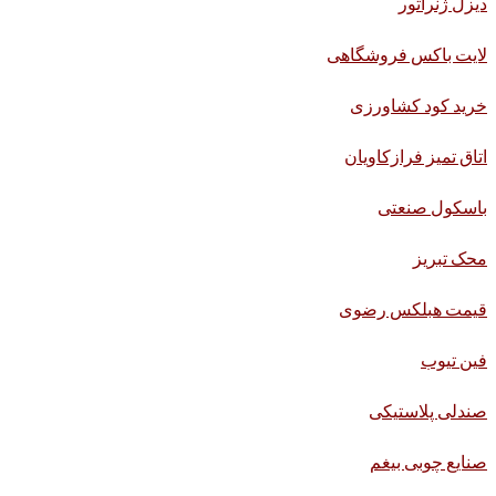
دیزل ژنراتور
لایت باکس فروشگاهی
خرید کود کشاورزی
اتاق تمیز فرازکاویان
باسکول صنعتی
محک تبریز
قیمت هبلکس رضوی
فین تیوب
صندلی پلاستیکی
صنایع چوبی بیغم