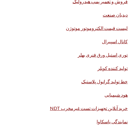
فروش و تعمیر پمپ هیدرولیک
دیدبان صنعت
لیست قیمت الکتروموتور موتوژن
کانال اسپیرال
توری استیل ورق فنری بهلر
تولید کننده کوپلر
خط تولید گرانول پلاستیک
هود شیمیایی
خرید آنلاین تجهیزات تست غیرمخرب NDT
نمایندگی یاسکاوا