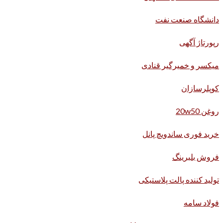
دانشگاه صنعت نفت
رپورتاژ آگهی
میکسر و خمیرگیر قنادی
کوپلرسازان
روغن 20w50
خرید فوری ساندویچ پانل
فروش بلبرینگ
تولید کننده پالت پلاستیکی
فولاد سامه