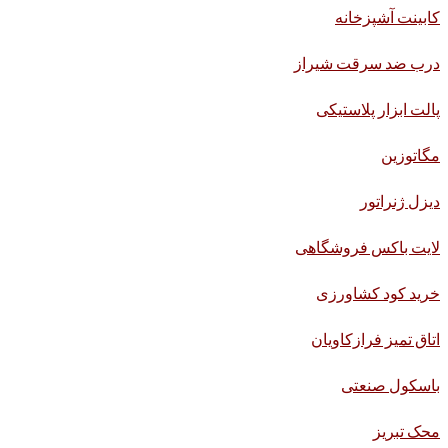
کابینت آشپزخانه
درب ضد سرقت شیراز
پالت ابزار پلاستیکی
مگاتوزین
دیزل ژنراتور
لایت باکس فروشگاهی
خرید کود کشاورزی
اتاق تمیز فرازکاویان
باسکول صنعتی
محک تبریز